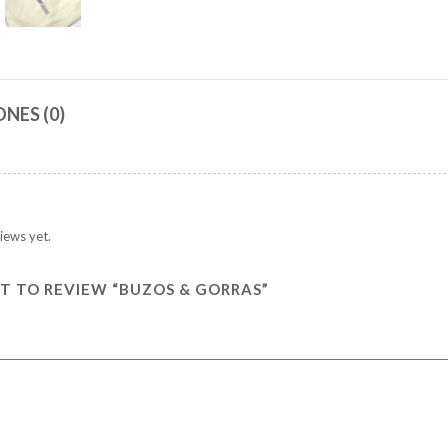
NES (0)
iews yet.
ST TO REVIEW “BUZOS & GORRAS”