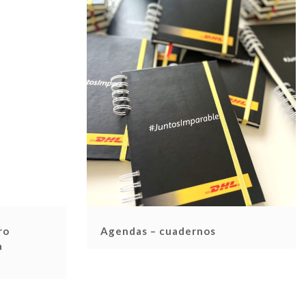
ro
Agendas – cuadernos
a