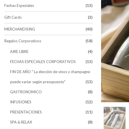
Fechas Especiales
(13)
Gift Cards
(3)
MERCHANDISING
(40)
Regalos Corporativos
(58)
AIRE LIBRE
(4)
FECHAS ESPECIALES CORPORATIVOS
(13)
FIN DE AÑO " La elección de vinos y champagne
puede varíar según presupuesto"
(13)
GASTRONOMICO
(8)
INFUSIONES
(12)
PRESENTACIONES
(11)
SPA & RELAX
(8)