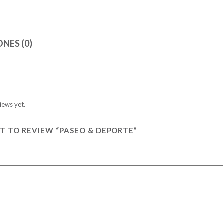
NES (0)
iews yet.
ST TO REVIEW “PASEO & DEPORTE”