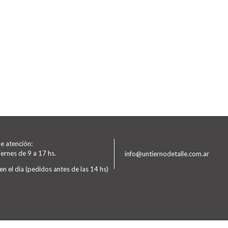
e atención:
iernes de 9 a 17 hs.
info@untiernodetalle.com.ar
en el día (pedidos antes de las 14 hs)